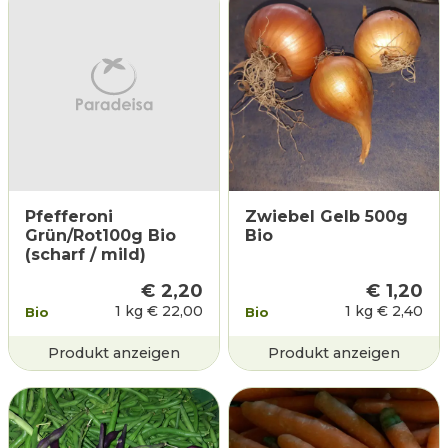
Pfefferoni
Zwiebel Gelb 500g
Grün/Rot100g Bio
Bio
(scharf / mild)
€
2,20
€
1,20
1 kg
€
22,00
1 kg
€
2,40
Bio
Bio
Produkt anzeigen
Produkt anzeigen