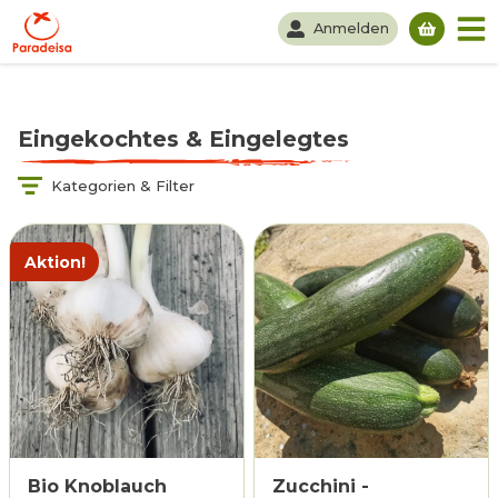
Anmelden
Du hast
Eingekochtes & Eingelegtes
Kategorien & Filter
Aktion!
Bio Knoblauch
Zucchini -