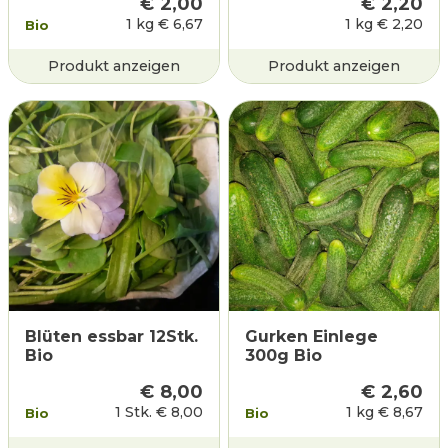
€
2,00
€
2,20
1 kg
€
6,67
1 kg
€
2,20
Bio
Produkt anzeigen
Produkt anzeigen
Blüten essbar 12Stk.
Gurken Einlege
Bio
300g Bio
€
8,00
€
2,60
1 Stk.
€
8,00
1 kg
€
8,67
Bio
Bio