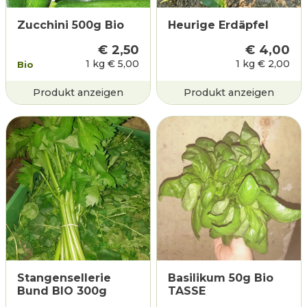
Zucchini 500g Bio
Heurige Erdäpfel
€
2,50
€
4,00
1 kg
€
5,00
1 kg
€
2,00
Bio
Produkt anzeigen
Produkt anzeigen
Stangensellerie
Basilikum 50g Bio
Bund BIO 300g
TASSE