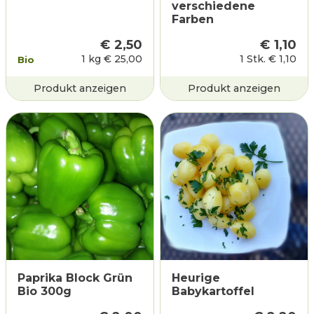
verschiedene
Farben
€
2,50
€
1,10
1 kg
€
25,00
1 Stk.
€
1,10
Bio
Produkt anzeigen
Produkt anzeigen
Paprika Block Grün
Heurige
Bio 300g
Babykartoffel