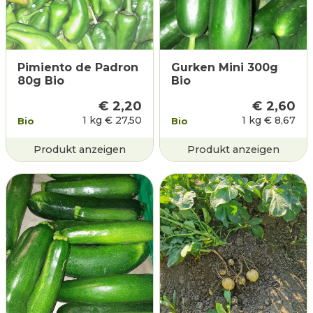
Pimiento de Padron
Gurken Mini 300g
80g Bio
Bio
€
2,20
€
2,60
1 kg
€
27,50
1 kg
€
8,67
Bio
Bio
Produkt anzeigen
Produkt anzeigen