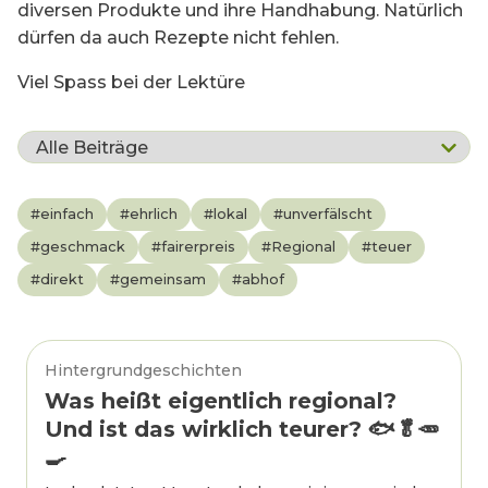
diversen Produkte und ihre Handhabung. Natürlich
dürfen da auch Rezepte nicht fehlen.
Viel Spass bei der Lektüre
#
einfach
#
ehrlich
#
lokal
#
unverfälscht
#
geschmack
#
fairerpreis
#
Regional
#
teuer
#
direkt
#
gemeinsam
#
abhof
Hintergrundgeschichten
Was heißt eigentlich regional?
Und ist das wirklich teurer? 🐟🥬🥕
🍳