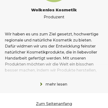
Wolkenlos Kosmetik
Produzent
Wir haben es uns zum Ziel gesetzt, hochwertige
regionale und natürliche Kosmetik zu bieten.
Dafür widmen wir uns der Entwicklung feinster
natürlicher Kosmetikprodukte, die in liebevoller
Handarbeit gefertigt werden. Mit unseren
Produkten möchten wir die Welt ein bisschen
besser machen, indem wir Produkte herstellen,
die ohne viel Verpackung auskommen. So helfen
wir Müll zu vermeiden und keine Rückstände in
mehr lesen
der Natur zu hinterlassen. Bei uns geht es um
Liebe zum Detail, Leidenschaft für Handarbeit und
einen hohen Qualitätsanspruch, sowie
Zum Seitenanfang
Regionalität, wann immer es möglich ist. Von der