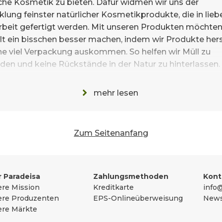
iche Kosmetik zu bieten. Dafür widmen wir uns der
klung feinster natürlicher Kosmetikprodukte, die in lieb
beit gefertigt werden. Mit unseren Produkten möchten
lt ein bisschen besser machen, indem wir Produkte hers
ne viel Verpackung auskommen. So helfen wir Müll zu
den und keine Rückstände in der Natur zu hinterlassen.
ht es um Liebe zum Detail, Leidenschaft für Handarbeit
hohen Qualitätsanspruch, sowie Regionalität, wann imm
mehr lesen
h ist. Von der eigenen Entwicklung über die handgefert
llung, bis hin zum umweltfreundlichen Versand.
los Kosmetik steht nicht für einen Himmel ohne Wolk
Zum Seitenanfang
n vielmehr für die Sonne, die aus dem Herzen lacht. Wir
lfühlmomente für´s Herz, den Körper und die
sammengefasst
bescheren. Du kannst dir sicher sein: Jedes Produkt wir
ebe und Bedacht für dich hergestellt.
 Paradeisa
Zahlungsmethoden
Kont
re Mission
Kreditkarte
info@
re Produzenten
EPS-Onlineüberweisung
News
re Märkte