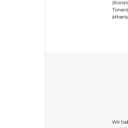
(Konsi
Tonerde
ätheri
Wir ha