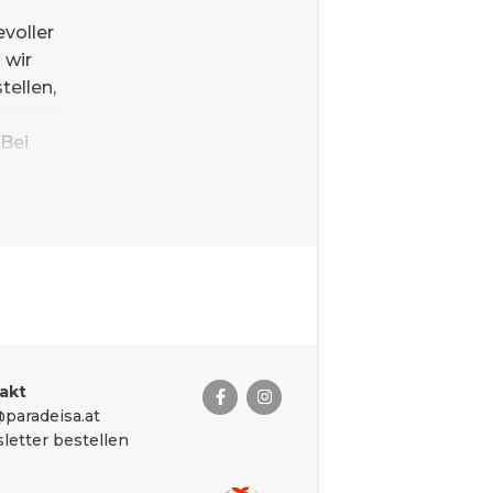
evoller
 wir
tellen,
 Bei
 und
er es
igte
en
 wollen
d mit
akt
paradeisa.at
letter bestellen