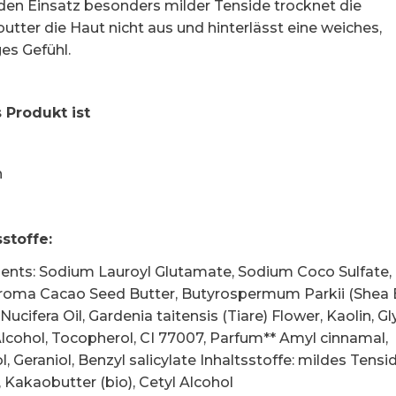
den Einsatz besonders milder Tenside trocknet die
utter die Haut nicht aus und hinterlässt eine weiches,
es Gefühl.
 Produkt ist
n
sstoffe
:
ients: Sodium Lauroyl Glutamate, Sodium Coco Sulfate,
oma Cacao Seed Butter, Butyrospermum Parkii (Shea B
ucifera Oil, Gardenia taitensis (Tiare) Flower, Kaolin, Gl
Alcohol, Tocopherol, CI 77007, Parfum** Amyl cinnamal,
l, Geraniol, Benzyl salicylate Inhaltsstoffe: mildes Tensid
 Kakaobutter (bio), Cetyl Alcohol