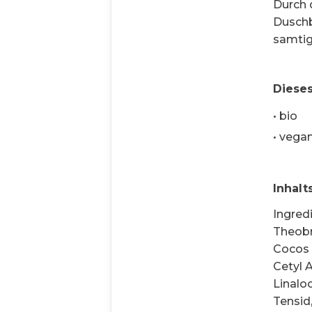
Durch 
Duschb
samtig
Dieses
•
bio
•
vega
Inhalt
Ingred
Theobr
Cocos N
Cetyl 
Linaloo
Tensid,