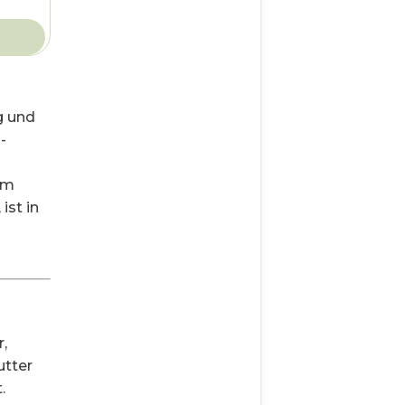
g und
-
em
st in
d
,
utter
.