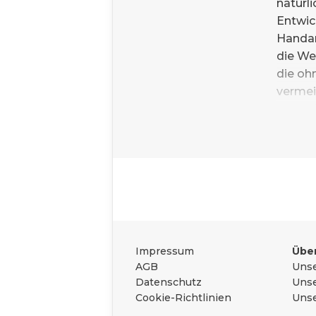
natürl
Entwic
Handar
die We
die oh
vermei
uns ge
einen 
möglic
Herste
Wolken
sonder
dir
Woh
Das Wichtigste zu
Seele
viel Li
Rechtliches
Impressum
Über
AGB
Unse
Datenschutz
Unse
Cookie-Richtlinien
Unse