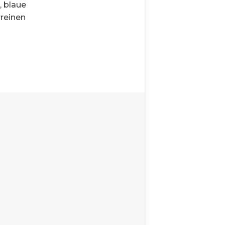
, blaue
rreinen