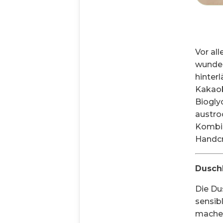
Vor al
wunder
hinter
Kakaob
Biogly
austro
Kombin
Handcr
Dusch
Die Du
sensib
machen