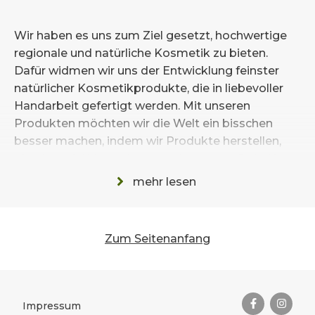
Wir haben es uns zum Ziel gesetzt, hochwertige
regionale und natürliche Kosmetik zu bieten.
Dafür widmen wir uns der Entwicklung feinster
natürlicher Kosmetikprodukte, die in liebevoller
Handarbeit gefertigt werden. Mit unseren
Produkten möchten wir die Welt ein bisschen
besser machen, indem wir Produkte herstellen,
die ohne viel Verpackung auskommen. So helfen
wir Müll zu vermeiden und keine Rückstände in
mehr lesen
der Natur zu hinterlassen. Bei uns geht es um
Liebe zum Detail, Leidenschaft für Handarbeit und
einen hohen Qualitätsanspruch, sowie
Zum Seitenanfang
Regionalität, wann immer es möglich ist. Von der
eigenen Entwicklung über die handgefertigte
Das Wichtigste zusammengefas
Herstellung, bis hin zum umweltfreundlichen
Versand.
Rechtliches
Impressum