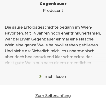
Gegenbauer
Produzent
Die saure Erfolgsgeschichte begann im Wien-
Favoriten. Mit 14 Jahren noch eher trinkunerfahren,
war bei Erwin Gegenbauer einmal eine Flasche
Wein eine ganze Weile halbvoll stehen geblieben.
Und siehe da: Sicherlich reichlich unharmonisch,
aber doch beeindruckend klar schmeckte der
einst gute Wein nun nach einem ordentlichen
Essig. Doch ein Anfang war gemacht.
mehr lesen
Als Juniorchef der familieneigenen
Konservenfabrik, welche 1929 von seinem
Großvater Ignaz Gegenbauer gegründet wurde,
Zum Seitenanfang
wollte Erwin Gegenbauer, welcher privat mit einer
großen Leidenschaft für Genuss gesegnet ist, die