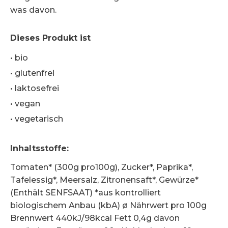
was davon.
Dieses Produkt ist
•
bio
•
glutenfrei
•
laktosefrei
•
vegan
•
vegetarisch
Inhaltsstoffe
:
Tomaten* (300g pro100g), Zucker*, Paprika*,
Tafelessig*, Meersalz, Zitronensaft*, Gewürze*
(Enthält SENFSAAT) *aus kontrolliert
biologischem Anbau (kbA) ø Nährwert pro 100g
Brennwert 440kJ/98kcal Fett 0,4g davon