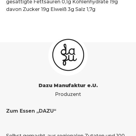
gesättigte Fettsäuren 0,1g Kohlenhydrate 19g
davon Zucker 19g Eiweiß 3g Salz 1,7g
Dazu Manufaktur e.U.
Produzent
Zum Essen „DAZU“
Selbst gemacht, aus regionalen Zutaten und 100