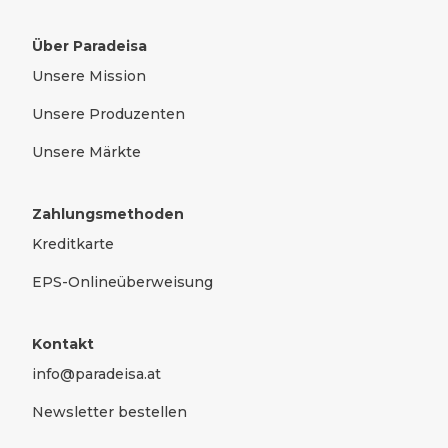
Zwetschkenketchup, Powidl und weitere
Kreationen sind saisonal erhältlich.
Über Paradeisa
Unsere Mission
Unsere Produzenten
Unsere Märkte
Zahlungsmethoden
Kreditkarte
EPS-Onlineüberweisung
Kontakt
info@paradeisa.at
Newsletter bestellen