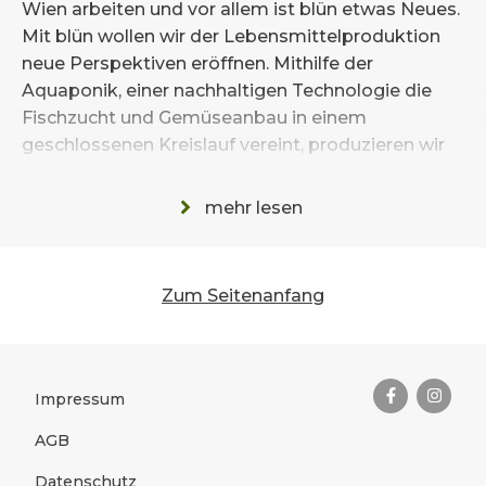
Wien arbeiten und vor allem ist blün etwas Neues.
Mit blün wollen wir der Lebensmittelproduktion
neue Perspektiven eröffnen. Mithilfe der
Aquaponik, einer nachhaltigen Technologie die
Fischzucht und Gemüseanbau in einem
geschlossenen Kreislauf vereint, produzieren wir
hochwertige Lebensmittel in Wien. Die
afrikanischen Welse wachsen in Wiener
mehr lesen
Hochquellwasser langsam auf. Das Wasser in den
Becken wird täglich zu einem gewissen Anteil
gewechselt. Dieses Wasser wird dann als
Zum Seitenanfang
Nährstofflieferant für die Gemüsepflanzen im
Glashaus nebenan verwendet. So entstehen
Das Wichtigste zusammengefas
saftige Paradeiser, knackige Gurken und köstliche
Melanzani.
Rechtliches
Impressum
AGB
Datenschutz