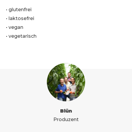
•
glutenfrei
•
laktosefrei
•
vegan
•
vegetarisch
Blün
Produzent