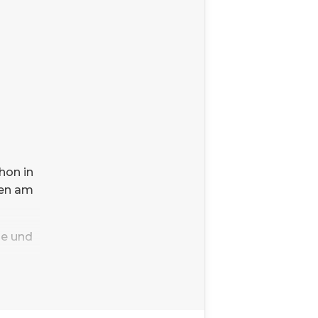
hon in
ten am
he und
ebau,