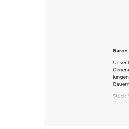
Baron 
Unser l
Genera
jungen
Bauern
Stück 
Famili
In un
Obstba