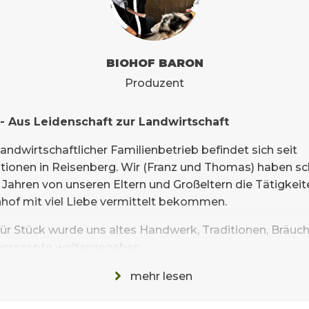
BIOHOF BARON
Produzent
- Aus Leidenschaft zur Landwirtschaft
andwirtschaftlicher Familienbetrieb befindet sich seit
tionen in Reisenberg. Wir (Franz und Thomas) haben sc
 Jahren von unseren Eltern und Großeltern die Tätigkei
hof mit viel Liebe vermittelt bekommen.
für Stück wurde uns altes Handwerk, Traditionen, Bräuc
enrezepte weitergegeben.
serem
BIO Betrieb
konzentrieren wir uns auf den Getreid
mehr lesen
u, Gemüsebau und die Tierhaltung.