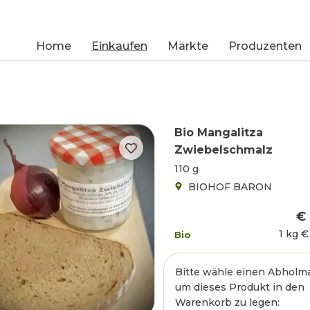
Home
Einkaufen
Märkte
Produzenten
Bio Mangalitza
Zwiebelschmalz
110 g
BIOHOF BARON
€ 
1 kg
€
Bio
Bitte wähle einen Abholma
um dieses Produkt in den
Warenkorb zu legen: