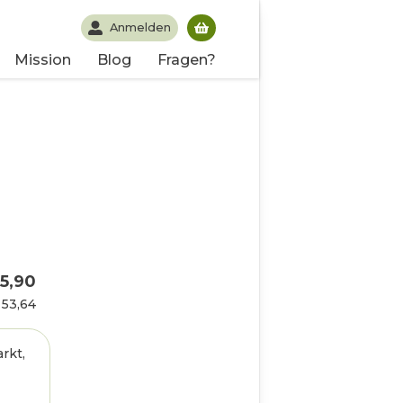
Anmelden
Du hast noch keine Produk
Mission
Blog
Fragen?
5,90
 53,64
rkt,