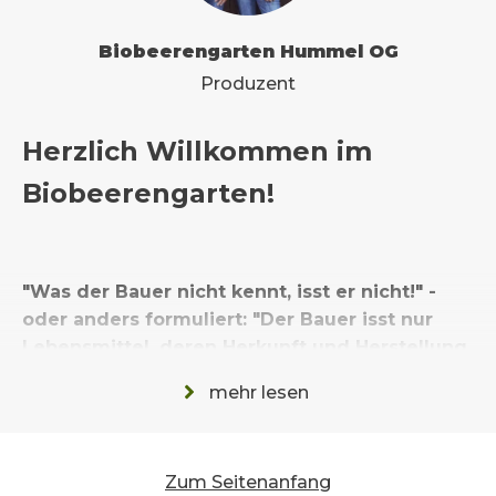
Biobeerengarten Hummel OG
Produzent
Herzlich Willkommen im
Biobeerengarten!
"Was der Bauer nicht kennt, isst er nicht!" -
oder anders formuliert: "Der Bauer isst nur
Lebensmittel, deren Herkunft und Herstellung
er kennt!"
mehr lesen
So könnte man unsere Philosophie beschreiben.
Unser Familienbetrieb liegt im Herzen des
Weinviertels, mitten im Land um Laa/Thaya, im
Zum Seitenanfang
Bezirk Mistelbach.