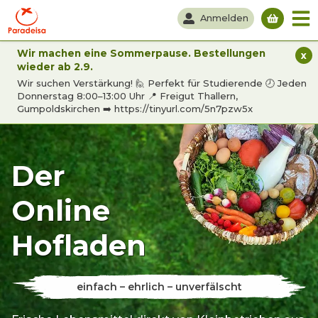
Anmelden
Du hast
Wir machen eine Sommerpause. Bestellungen
x
wieder ab 2.9.
Wir suchen Verstärkung! 🙋 Perfekt für Studierende 🕗 Jeden
Donnerstag 8:00–13:00 Uhr 📍 Freigut Thallern,
Gumpoldskirchen ➡️ https://tinyurl.com/5n7pzw5x
Der
Online
Hofladen
einfach – ehrlich – unverfälscht