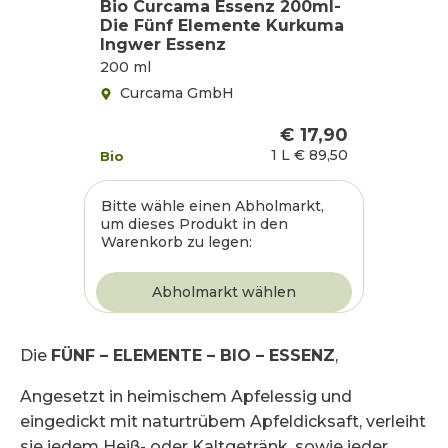
Bio Curcama Essenz 200ml-
Die Fünf Elemente Kurkuma
Ingwer Essenz
200 ml
Curcama GmbH
€ 17,90
1 L
€ 89,50
Bio
Bitte wähle einen Abholmarkt,
um dieses Produkt in den
Warenkorb zu legen:
Die
FÜNF – ELEMENTE – BIO – ESSENZ
,
Angesetzt in heimischem Apfelessig und
eingedickt mit naturtrübem Apfeldicksaft, verleiht
sie jedem Heiß- oder Kaltgetränk, sowie jeder