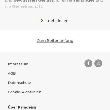
und
bewussten Genuss
, für ein
Miteinander
und
die
Gemeinschaft
.
Unsere Produkte werden im Ernährungszyklus
mehr lesen
nach der Idee der
FÜNF-ELEMENTE-KÜCHE
zubereitet.
Zum Seitenanfang
Das Wichtigste zusammengefas
Rechtliches
Impressum
AGB
Datenschutz
Cookie-Richtlinien
Über Paradeisa