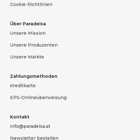
Cookie-Richtlinien
Echt und naturbelassen eben.
Ihr Imkermeister aus Gumpoldskirchen
Über Paradeisa
Peter Jelinek
Unsere Mission
Titelfoto: Netzwerk Kulinarik/Martina
Unsere Produzenten
Siebenhandl, Produktfotos: Matthias Pokorny
Unsere Märkte
Zahlungsmethoden
Kreditkarte
EPS-Onlineüberweisung
Kontakt
info@paradeisa.at
Newsletter bestellen