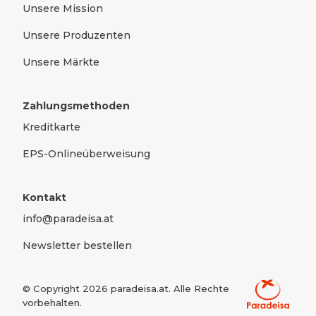
Pilzen als gesunde und nachhaltige Alternative zu
Unsere Mission
Fleisch zu steigern.”
- Viktoria Pichler, operative
Unsere Produzenten
Geschäftsleitung bei Hut & Stiel GmbH
Unsere Märkte
Tauche mit uns ein in die aufregende,
gesunde und nachhaltige Welt der Pilze!
Zahlungsmethoden
Kreditkarte
EPS-Onlineüberweisung
Kontakt
info@paradeisa.at
Newsletter bestellen
© Copyright
2026
paradeisa.at. Alle Rechte
vorbehalten.