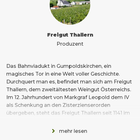
Freigut Thallern
Produzent
Das Bahnviadukt in Gumpoldskirchen, ein
magisches Tor in eine Welt voller Geschichte.
Durchquert man es, befindet man sich am Freigut
Thallern, dem zweitältesten Weingut Österreichs.
Im 12. Jahrhundert von Markgraf Leopold dem IV
als Schenkung an den Zisterzienserorden
übergeben, steht das Freigut Thallern seit 1141 im
Dienste der Weinkultur und wird durchgehend
bewirtschaftet. Insgesamt 30 Hektar, gelegen in
mehr lesen
den Weinbaugemeinden Gumpoldskirchen und