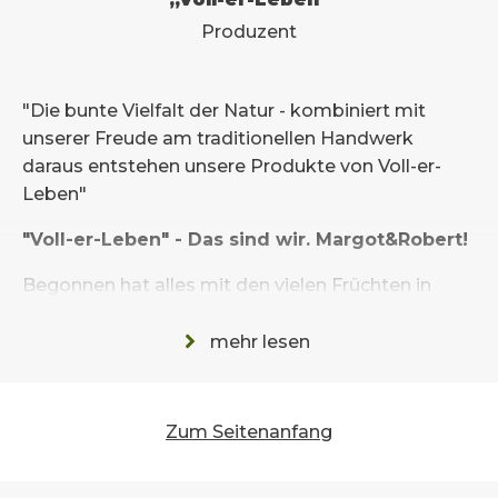
Produzent
"Die bunte Vielfalt der Natur - kombiniert mit
unserer Freude am traditionellen Handwerk
daraus entstehen unsere Produkte von Voll-er-
Leben"
"Voll-
er
-Leben" - Das sind wir. Margot&Robert!
Begonnen hat alles mit den vielen Früchten in
unserem großen Garten, die uns vor eine
Herausforderung stellten. Dirndl, Kirschen,
mehr lesen
Kriecherl..... waren in großer Menge vorhanden. Als
Essig-Liebhaber war es naheliegend, daraus
unseren eigenen Essig zu produzieren. Das
Zum Seitenanfang
Basiswissen hatten wir aus unseren Studien der
Ernährungswissenschaft (Margot) und der