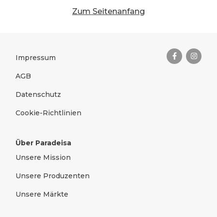
geprägter Morgen durch ein Gewürzgetränk in
Zum Seitenanfang
Marokko zu einer gut erträglichen 180 Kilometer-
Etappe.
Das Wichtigste zusammengefas
Bio-Qualität und Regionalität
Rechtliches
Impressum
Dieses Erlebnis wollten wir mit
regionalen
AGB
Zutaten
und charakterlichen Feinelementen jeder
Datenschutz
und jedem in Österreich zugänglich machen.
Oberstes Credo bei der Entwicklung:
100%
Cookie-Richtlinien
natürliche Bio-Zutaten
,
kein zugesetzter
Zucker
und eine
sofort wiedererkennbare
Über Paradeisa
Komplexität
in der Detail-Zusammensetzung.
Unsere Mission
Die beSonder Bio-Getränke verbinden
feinste
Kräuter, Gewürze und Tees
mit
wertvollen
Unsere Produzenten
regionalen Fruchtsäften
. Natürlich belebend mit
Unsere Märkte
charakterlicher Komplexität, die alle
Geschmacksknospen zum Schmunzeln bringt.