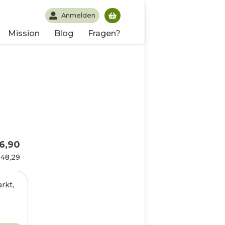
Anmelden
Du hast noch keine Produk
Mission
Blog
Fragen?
16,90
 48,29
rkt,