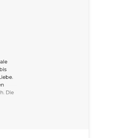
ale
bis
Liebe.
en
. Die