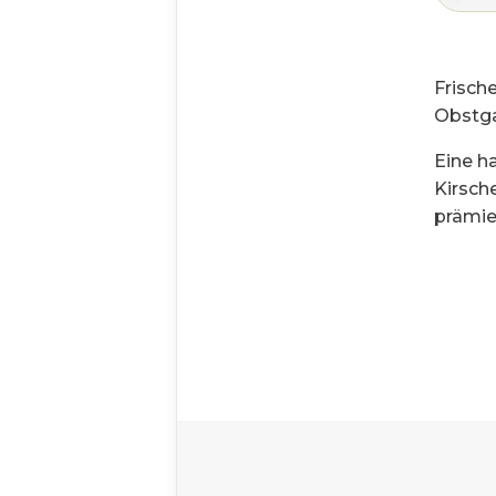
Frisch
Obstga
Eine h
Kirsch
prämie