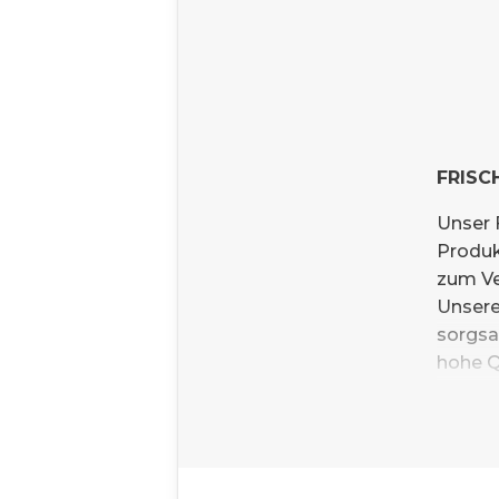
FRISC
Unser F
Produk
zum Ve
Unsere
sorgsa
hohe Q
HEIMA