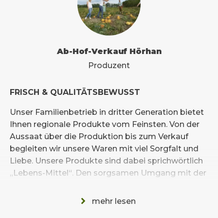
Ab-Hof-Verkauf Hörhan
Produzent
FRISCH & QUALITÄTSBEWUSST
Unser Familienbetrieb in dritter Generation bietet
Ihnen regionale Produkte vom Feinsten. Von der
Aussaat über die Produktion bis zum Verkauf
begleiten wir unsere Waren mit viel Sorgfalt und
Liebe. Unsere Produkte sind dabei sprichwörtlich
„Lebens-Mittel“. Den sorgsamen Umgang mit der
Natur schmeckt man ganz einfach. Die hohe
Qualität unseres Sortiments ist dabei stets
mehr lesen
kostbar.