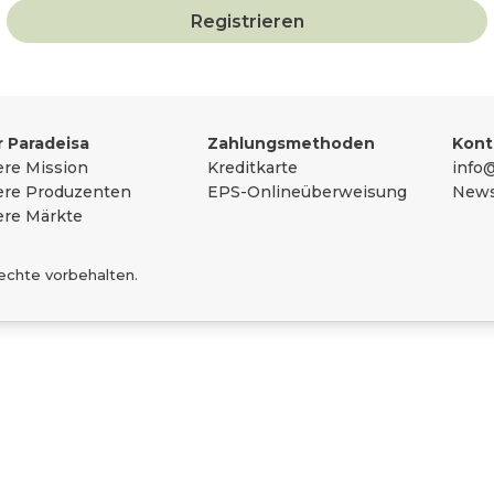
Registrieren
sammengefasst
 Paradeisa
Zahlungsmethoden
Kont
re Mission
Kreditkarte
info@
re Produzenten
EPS-Onlineüberweisung
News
re Märkte
Rechte vorbehalten.