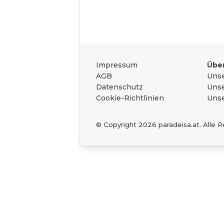
Das Wichtigste zu
Rechtliches
Impressum
Über
AGB
Unse
Datenschutz
Unse
Cookie-Richtlinien
Unse
© Copyright
2026
paradeisa.at. Alle 