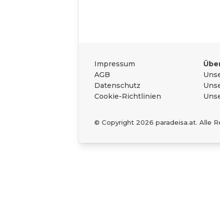
Das Wichtigste zu
Rechtliches
Impressum
Über
AGB
Unse
Datenschutz
Unse
Cookie-Richtlinien
Unse
© Copyright
2026
paradeisa.at. Alle 