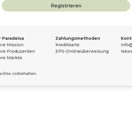
Registrieren
sammengefasst
 Paradeisa
Zahlungsmethoden
Kont
re Mission
Kreditkarte
info@
re Produzenten
EPS-Onlineüberweisung
News
re Märkte
Rechte vorbehalten.