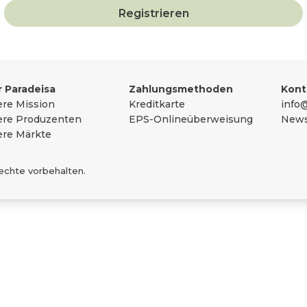
Registrieren
sammengefasst
 Paradeisa
Zahlungsmethoden
Kont
re Mission
Kreditkarte
info@
re Produzenten
EPS-Onlineüberweisung
News
re Märkte
Rechte vorbehalten.