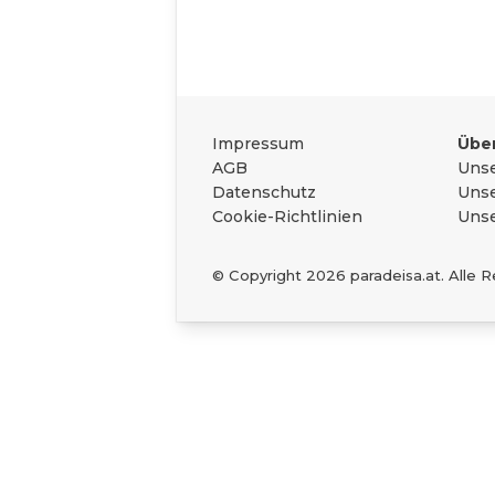
Das Wichtigste zu
Rechtliches
Impressum
Über
AGB
Unse
Datenschutz
Unse
Cookie-Richtlinien
Unse
© Copyright
2026
paradeisa.at. Alle 