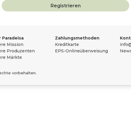
Registrieren
sammengefasst
 Paradeisa
Zahlungsmethoden
Kont
re Mission
Kreditkarte
info@
re Produzenten
EPS-Onlineüberweisung
News
re Märkte
Rechte vorbehalten.