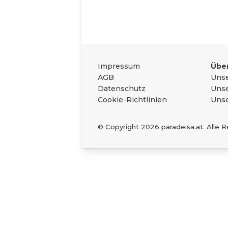
Das Wichtigste zu
Rechtliches
Impressum
Über
AGB
Unse
Datenschutz
Unse
Cookie-Richtlinien
Unse
© Copyright
2026
paradeisa.at. Alle 