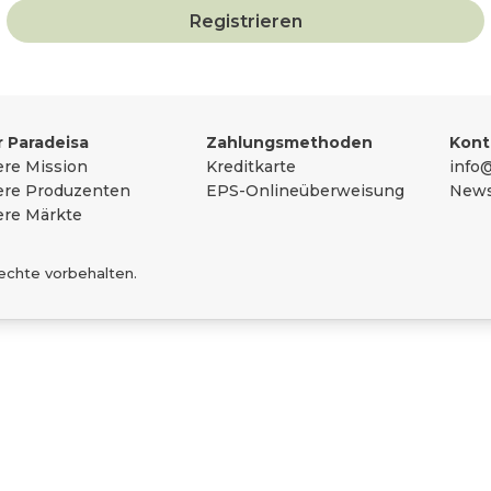
Registrieren
sammengefasst
 Paradeisa
Zahlungsmethoden
Kont
re Mission
Kreditkarte
info@
re Produzenten
EPS-Onlineüberweisung
News
re Märkte
Rechte vorbehalten.