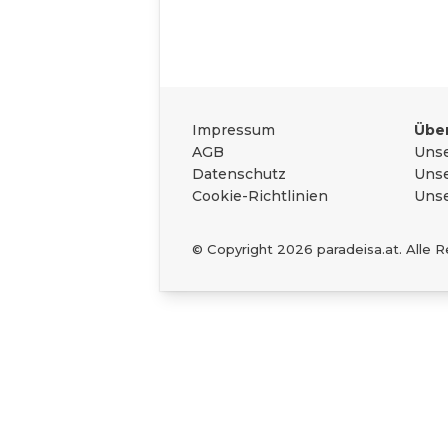
Das Wichtigste zu
Rechtliches
Impressum
Über
AGB
Unse
Datenschutz
Unse
Cookie-Richtlinien
Unse
© Copyright
2026
paradeisa.at. Alle 